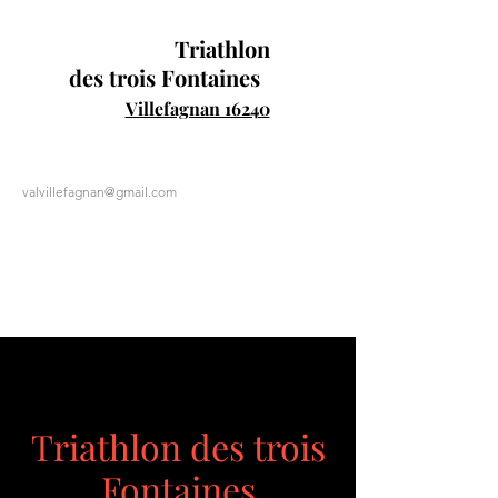
Triathlon
des trois Fontaines
Villefagnan 16240
valvillefagnan@gmail.com
0610495837
Triathlon des trois
Fontaines